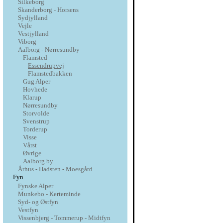
Silkeborg
Skanderborg - Horsens
Sydjylland
Vejle
Vestjylland
Viborg
Aalborg - Nørresundby
Flamsted
Essendrupvej
Flamstedbakken
Gug Alper
Hovhede
Klarup
Nørresundby
Storvolde
Svenstrup
Torderup
Visse
Vårst
Øvrige
Aalborg by
Århus - Hadsten - Moesgård
Fyn
Fynske Alper
Munkebo - Kerteminde
Syd- og Østfyn
Vestfyn
Vissenbjerg - Tommerup - Midtfyn