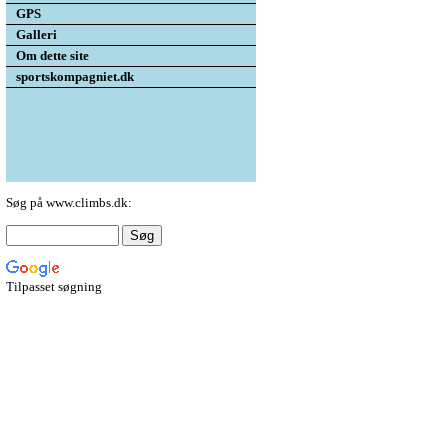
GPS
Galleri
Om dette site
sportskompagniet.dk
Søg på www.climbs.dk:
Tilpasset søgning