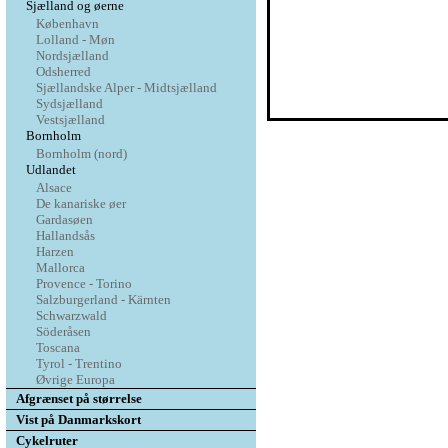
Sjælland og øerne
København
Lolland - Møn
Nordsjælland
Odsherred
Sjællandske Alper - Midtsjælland
Sydsjælland
Vestsjælland
Bornholm
Bornholm (nord)
Udlandet
Alsace
De kanariske øer
Gardasøen
Hallandsås
Harzen
Mallorca
Provence - Torino
Salzburgerland - Kärnten
Schwarzwald
Söderåsen
Toscana
Tyrol - Trentino
Øvrige Europa
Afgrænset på størrelse
Vist på Danmarkskort
Cykelruter