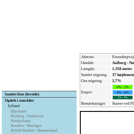
Adresse:
Essendrupvej
Område:
Aalborg - N
Længde:
1.350 meter
Samlet stigning:
37 højdemet
Gns.stigning:
2,7%
0% - 2%
Etaper:
4% - 6%
Samlet liste (forside)
2% - 4%
Opdelt i områder
Bemærkninger:
Starter ved F
Jylland
Djursland
Kolding - Fredericia
Nordjylland
Randers - Mariager
Rebild Bakker - Himmerland