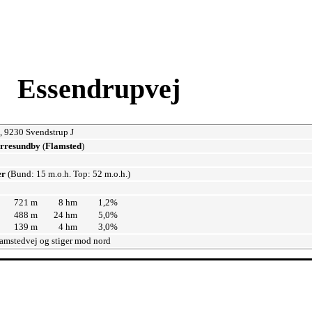
Essendrupvej
, 9230 Svendstrup J
ørresundby
(
Flamsted
)
er
(Bund: 15 m.o.h. Top: 52 m.o.h.)
721 m
8 hm
1,2%
488 m
24 hm
5,0%
139 m
4 hm
3,0%
lamstedvej og stiger mod nord