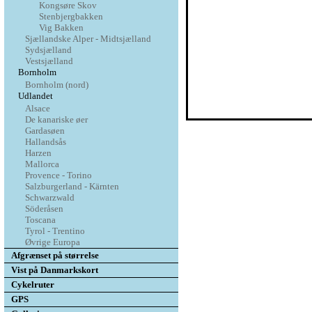
Kongsøre Skov
Stenbjergbakken
Vig Bakken
Sjællandske Alper - Midtsjælland
Sydsjælland
Vestsjælland
Bornholm
Bornholm (nord)
Udlandet
Alsace
De kanariske øer
Gardasøen
Hallandsås
Harzen
Mallorca
Provence - Torino
Salzburgerland - Kärnten
Schwarzwald
Söderåsen
Toscana
Tyrol - Trentino
Øvrige Europa
Afgrænset på størrelse
Vist på Danmarkskort
Cykelruter
GPS