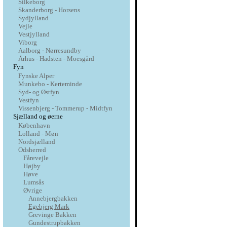
Silkeborg
Skanderborg - Horsens
Sydjylland
Vejle
Vestjylland
Viborg
Aalborg - Nørresundby
Århus - Hadsten - Moesgård
Fyn
Fynske Alper
Munkebo - Kerteminde
Syd- og Østfyn
Vestfyn
Vissenbjerg - Tommerup - Midtfyn
Sjælland og øerne
København
Lolland - Møn
Nordsjælland
Odsherred
Fårevejle
Højby
Høve
Lumsås
Øvrige
Annebjergbakken
Egebjerg Mark
Grevinge Bakken
Gundestrupbakken