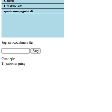
Galleri
Om dette site
sportskompagniet.dk
Søg på www.climbs.dk:
Tilpasset søgning