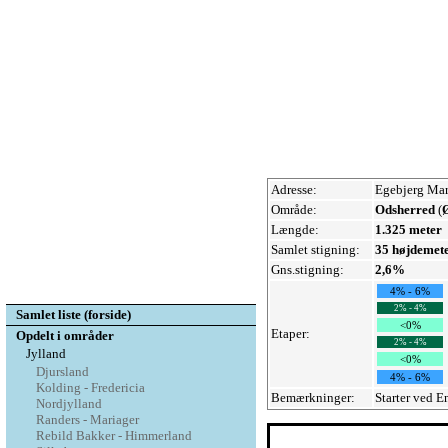
Adresse:
Egebjerg Mar
Område:
Odsherred
(
Længde:
1.325 meter
Samlet stigning:
35 højdemet
Gns.stigning:
2,6%
4% - 6%
2% - 4%
Samlet liste (forside)
<0%
Etaper:
Opdelt i områder
2% - 4%
Jylland
<0%
Djursland
4% - 6%
Kolding - Fredericia
Bemærkninger:
Starter ved E
Nordjylland
Randers - Mariager
Rebild Bakker - Himmerland