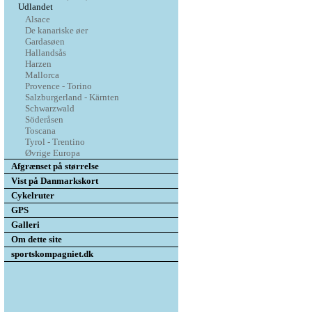
Udlandet
Alsace
De kanariske øer
Gardasøen
Hallandsås
Harzen
Mallorca
Provence - Torino
Salzburgerland - Kärnten
Schwarzwald
Söderåsen
Toscana
Tyrol - Trentino
Øvrige Europa
Afgrænset på størrelse
Vist på Danmarkskort
Cykelruter
GPS
Galleri
Om dette site
sportskompagniet.dk