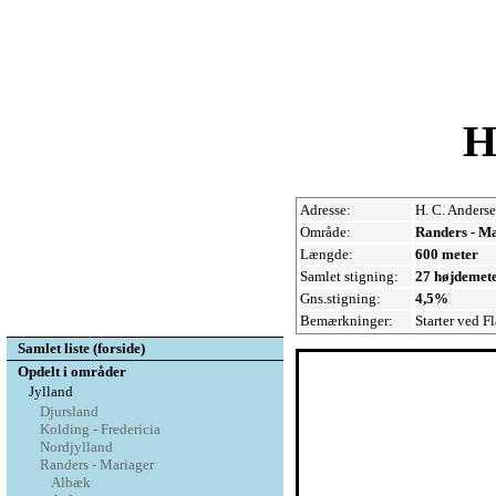
H
Adresse:
H. C. Anders
Område:
Randers - M
Længde:
600 meter
Samlet stigning:
27 højdemet
Gns.stigning:
4,5%
Bemærkninger:
Starter ved F
Samlet liste (forside)
Opdelt i områder
Jylland
Djursland
Kolding - Fredericia
Nordjylland
Randers - Mariager
Albæk