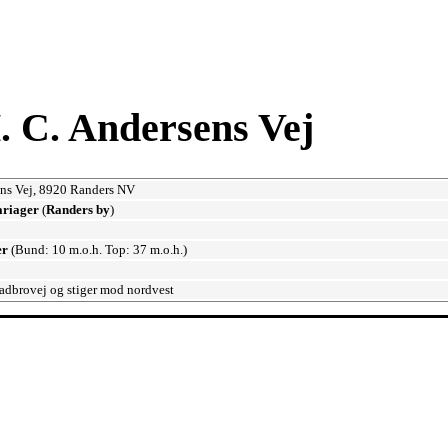
. C. Andersens Vej
ens Vej, 8920 Randers NV
ariager
(
Randers by
)
er
(Bund: 10 m.o.h. Top: 37 m.o.h.)
ladbrovej og stiger mod nordvest