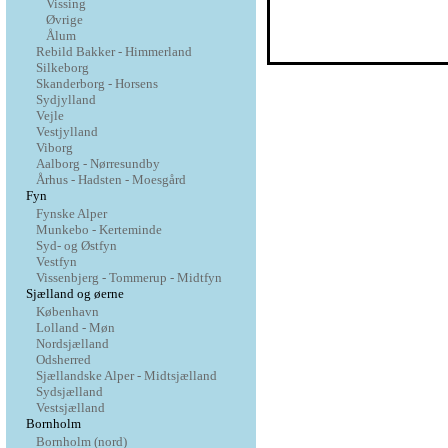
Vissing
Øvrige
Ålum
Rebild Bakker - Himmerland
Silkeborg
Skanderborg - Horsens
Sydjylland
Vejle
Vestjylland
Viborg
Aalborg - Nørresundby
Århus - Hadsten - Moesgård
Fyn
Fynske Alper
Munkebo - Kerteminde
Syd- og Østfyn
Vestfyn
Vissenbjerg - Tommerup - Midtfyn
Sjælland og øerne
København
Lolland - Møn
Nordsjælland
Odsherred
Sjællandske Alper - Midtsjælland
Sydsjælland
Vestsjælland
Bornholm
Bornholm (nord)