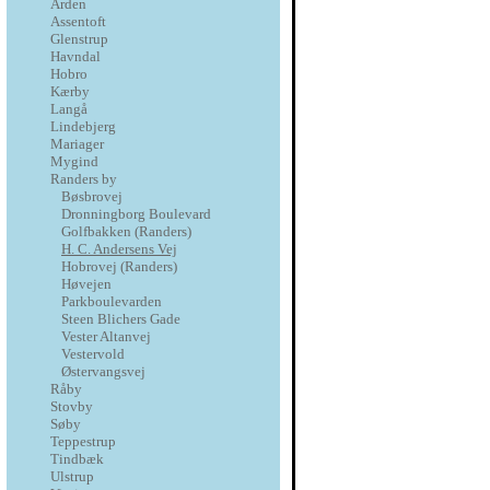
Arden
Assentoft
Glenstrup
Havndal
Hobro
Kærby
Langå
Lindebjerg
Mariager
Mygind
Randers by
Bøsbrovej
Dronningborg Boulevard
Golfbakken (Randers)
H. C. Andersens Vej
Hobrovej (Randers)
Høvejen
Parkboulevarden
Steen Blichers Gade
Vester Altanvej
Vestervold
Østervangsvej
Råby
Stovby
Søby
Teppestrup
Tindbæk
Ulstrup