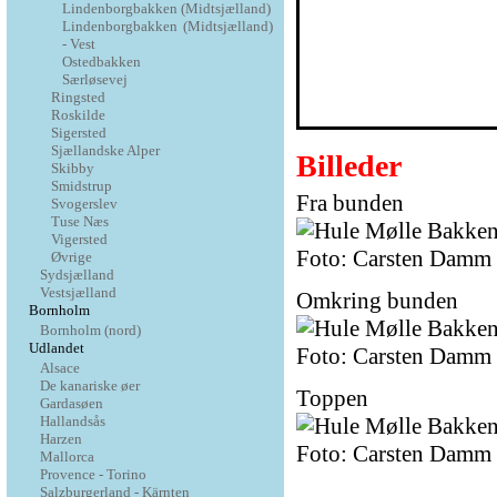
Lindenborgbakken (Midtsjælland)
Lindenborgbakken (Midtsjælland)
- Vest
Ostedbakken
Særløsevej
Ringsted
Roskilde
Sigersted
Sjællandske Alper
Billeder
Skibby
Smidstrup
Fra bunden
Svogerslev
Tuse Næs
Vigersted
Foto: Carsten Damm
Øvrige
Sydsjælland
Vestsjælland
Omkring bunden
Bornholm
Bornholm (nord)
Udlandet
Foto: Carsten Damm
Alsace
De kanariske øer
Toppen
Gardasøen
Hallandsås
Harzen
Foto: Carsten Damm
Mallorca
Provence - Torino
Salzburgerland - Kärnten