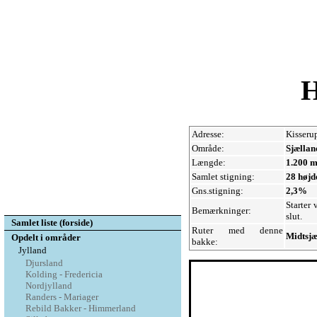
H
Adresse:
Kisseru
Område:
Sjællan
Længde:
1.200 m
Samlet stigning:
28 højd
Gns.stigning:
2,3%
Starter
Bemærkninger:
slut.
Samlet liste (forside)
Ruter med denne
Midtsjæ
Opdelt i områder
bakke:
Jylland
Djursland
Kolding - Fredericia
Nordjylland
Randers - Mariager
Rebild Bakker - Himmerland