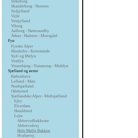
Silkeborg
Skanderborg - Horsens
Sydjylland
Vejle
Vestjylland
Viborg
Aalborg - Nørresundby
Århus - Hadsten - Moesgård
Fyn
Fynske Alper
Munkebo - Kerteminde
Syd- og Østfyn
Vestfyn
Vissenbjerg - Tommerup - Midtfyn
Sjælland og øerne
København
Lolland - Møn
Nordsjælland
Odsherred
Sjællandske Alper - Midtsjælland
Ejby
Elverdam
Haraldsted
Lejre
Abbetvedbakkerne
Abbetvedvej
Hule Mølle Bakken
Hvalsøvej