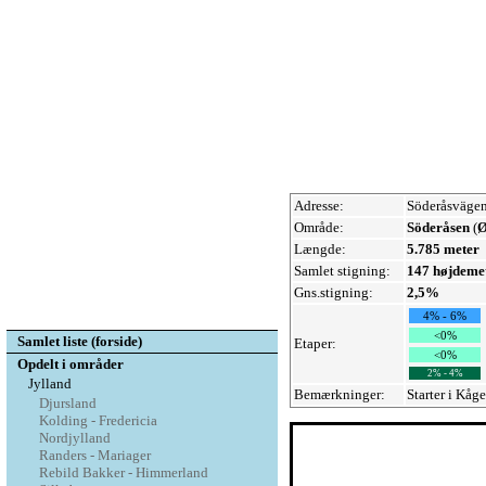
Adresse:
Söderåsvägen
Område:
Söderåsen
(
Ø
Længde:
5.785 meter
Samlet stigning:
147 højdeme
Gns.stigning:
2,5%
4% - 6%
<0%
Samlet liste (forside)
Etaper:
<0%
Opdelt i områder
2% - 4%
Jylland
Bemærkninger:
Starter i Kåg
Djursland
Kolding - Fredericia
Nordjylland
Randers - Mariager
Rebild Bakker - Himmerland