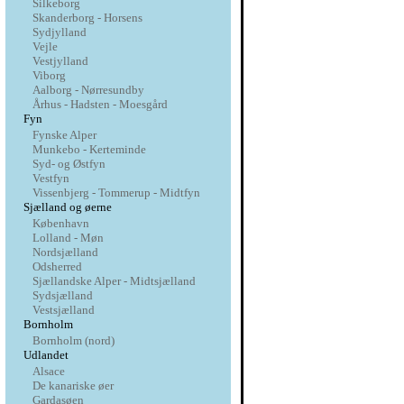
Silkeborg
Skanderborg - Horsens
Sydjylland
Vejle
Vestjylland
Viborg
Aalborg - Nørresundby
Århus - Hadsten - Moesgård
Fyn
Fynske Alper
Munkebo - Kerteminde
Syd- og Østfyn
Vestfyn
Vissenbjerg - Tommerup - Midtfyn
Sjælland og øerne
København
Lolland - Møn
Nordsjælland
Odsherred
Sjællandske Alper - Midtsjælland
Sydsjælland
Vestsjælland
Bornholm
Bornholm (nord)
Udlandet
Alsace
De kanariske øer
Gardasøen