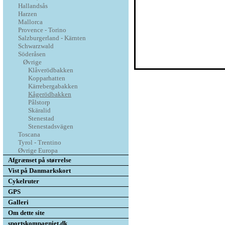
Hallandsås
Harzen
Mallorca
Provence - Torino
Salzburgerland - Kärnten
Schwarzwald
Söderåsen
Øvrige
Klåverödbakken
Kopparhatten
Kärrebergabakken
Kågerödbakken
Pålstorp
Skäralid
Stenestad
Stenestadsvägen
Toscana
Tyrol - Trentino
Øvrige Europa
Afgrænset på størrelse
Vist på Danmarkskort
Cykelruter
GPS
Galleri
Om dette site
sportskompagniet.dk