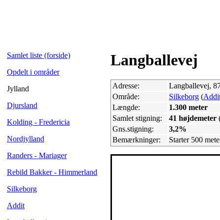
Samlet liste (forside)
Langballevej
Opdelt i områder
Adresse:
Langballevej, 8
Jylland
Område:
Silkeborg
(
Addi
Djursland
Længde:
1.300 meter
Samlet stigning:
41 højdemeter
Kolding - Fredericia
Gns.stigning:
3,2%
Nordjylland
Bemærkninger:
Starter 500 mete
Randers - Mariager
Rebild Bakker - Himmerland
Silkeborg
Addit