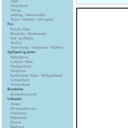
Vejle
Vestjylland
Viborg
Aalborg - Nørresundby
Århus - Hadsten - Moesgård
Fyn
Fynske Alper
Munkebo - Kerteminde
Syd- og Østfyn
Vestfyn
Vissenbjerg - Tommerup - Midtfyn
Sjælland og øerne
København
Lolland - Møn
Nordsjælland
Odsherred
Sjællandske Alper - Midtsjælland
Sydsjælland
Vestsjælland
Bornholm
Bornholm (nord)
Udlandet
Alsace
De kanariske øer
Gardasøen
Hallandsås
Harzen
Mallorca