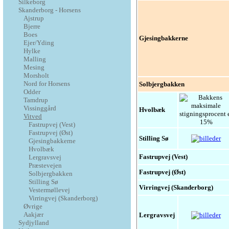
Silkeborg
Skanderborg - Horsens
Ajstrup
Bjerre
Boes
Gjesingbakkerne
Ejer/Yding
Hylke
Malling
Mesing
Morsholt
Nord for Horsens
Solbjergbakken
Odder
Tamdrup
Vissinggård
Hvolbæk
Vitved
Fastrupvej (Vest)
Fastrupvej (Øst)
Stilling Sø
Gjesingbakkerne
Hvolbæk
Fastrupvej (Vest)
Lergravsvej
Præstevejen
Fastrupvej (Øst)
Solbjergbakken
Stilling Sø
Virringvej (Skanderborg)
Vestermøllevej
Virringvej (Skanderborg)
Øvrige
Aakjær
Lergravsvej
Sydjylland