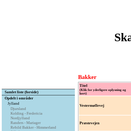
Ska
Bakker
Titel
(Klik for yderligere oplysning og
Samlet liste (forside)
kort)
Opdelt i områder
Jylland
Vestermøllevej
Djursland
Kolding - Fredericia
Nordjylland
Randers - Mariager
Præstevejen
Rebild Bakker - Himmerland